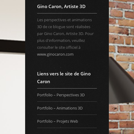
Gino Caron, Artiste 3D
Les perspectives et animations
3D de ce blogue sont réalisées
par Gino Caron, Artiste 3D. Pour
plus d'information, veuillez
consulter le site officiel à
www.ginocaron.com
Liens vers le site de Gino
Caron
Portfolio – Perspectives 3D
Portfolio – Animations 3D
Portfolio – Projets Web