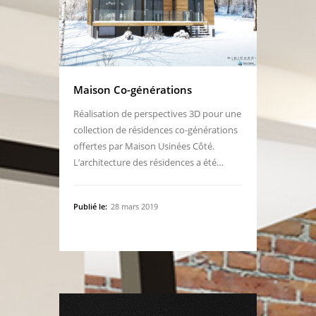
Maison Co-générations
Réalisation de perspectives 3D pour une
collection de résidences co-générations
offertes par Maison Usinées Côté.
L’architecture des résidences a été…
Publié le:
28 mars 2019