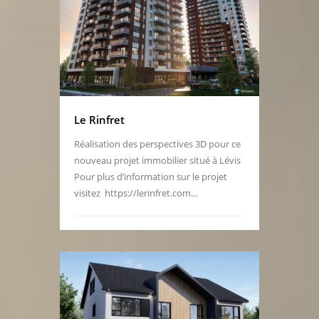
Le Rinfret
Réalisation des perspectives 3D pour ce
nouveau projet immobilier situé à Lévis
Pour plus d’information sur le projet
visitez https://lerinfret.com…
Publié le:
1 avril 2026