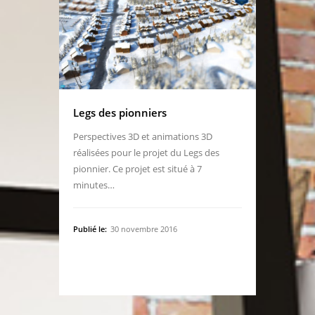
Legs des pionniers
Perspectives 3D et animations 3D
réalisées pour le projet du Legs des
pionnier. Ce projet est situé à 7
minutes…
Publié le:
30 novembre 2016