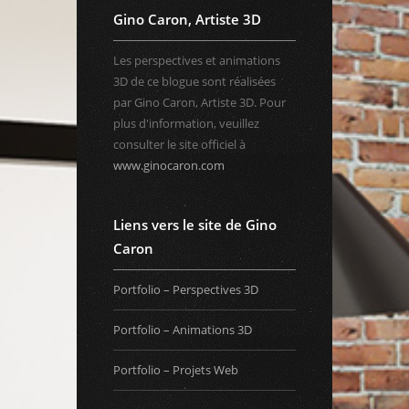
Gino Caron, Artiste 3D
Les perspectives et animations
3D de ce blogue sont réalisées
par Gino Caron, Artiste 3D. Pour
plus d'information, veuillez
consulter le site officiel à
www.ginocaron.com
Liens vers le site de Gino
Caron
Portfolio – Perspectives 3D
Portfolio – Animations 3D
Portfolio – Projets Web