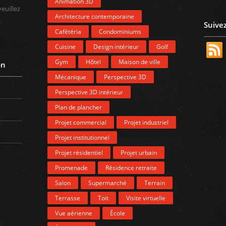
Animation 3D
veuillez
Architecture contemporaine
Suive
Cafétéria
Condominiums
Cuisine
Design intérieur
Golf
Gym
Hôtel
Maison de ville
on
Mécanique
Perspective 3D
Perspective 3D intérieur
Plan de plancher
Projet commercial
Projet industriel
Projet institutionnel
Projet résidentiel
Projet urbain
Promenade
Résidence retraite
Salon
Supermarché
Terrain
Terrasse
Toit
Visite virtuelle
Vue aérienne
École