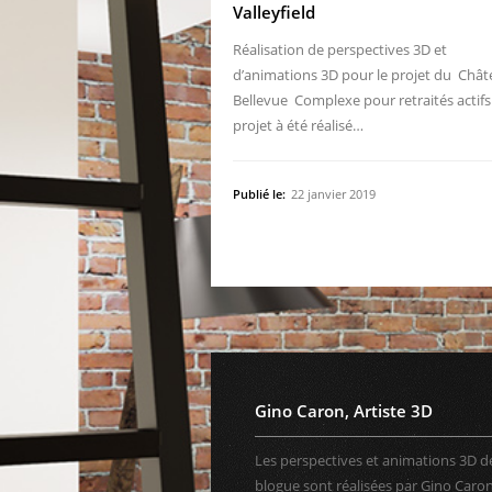
Valleyfield
Réalisation de perspectives 3D et
d’animations 3D pour le projet du Châ
Bellevue Complexe pour retraités actifs
projet à été réalisé…
Publié le:
22 janvier 2019
Gino Caron, Artiste 3D
Les perspectives et animations 3D d
blogue sont réalisées par Gino Caron