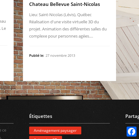
Chateau Bellevue Saint-Nicolas
Lieu: Saint-Nicolas (Lévis), Québec
teau
Réalisation d'une visite virtuelle 3D du
. Le
projet. Animation des différentes salles du
complexe pour personnes agées.…
Publié le:
27 novembre 2013
Étiquettes
Parta
e ce
Aménagement paysager
,