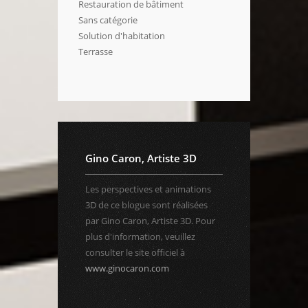
Restauration de bâtiment
Sans catégorie
Solution d'habitation
Terrasse
Gino Caron, Artiste 3D
Les perspectives et animations
3D de ce blogue sont réalisées
par Gino Caron, Artiste 3D. Pour
plus d'information, veuillez
consulter le site officiel à
www.ginocaron.com