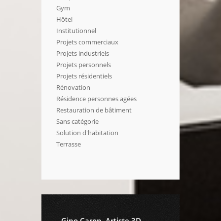
Gym
Hôtel
Institutionnel
Projets commerciaux
Projets industriels
Projets personnels
Projets résidentiels
Rénovation
Résidence personnes agées
Restauration de bâtiment
Sans catégorie
Solution d'habitation
Terrasse
Gino Caron, Artiste 3D