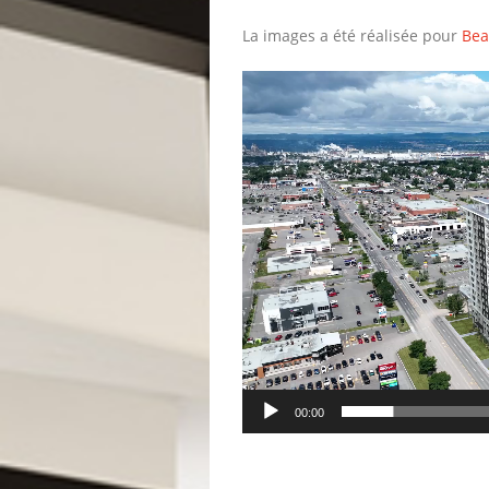
La images a été réalisée pour
Bea
Lecteur
vidéo
00:00