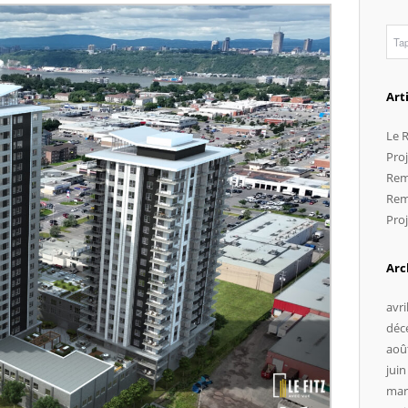
Art
Le R
Proj
Rem
Rem
Pro
Arc
avri
déc
aoû
juin
mar