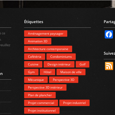
Étiquettes
Parta
e ce
Aménagement paysager
,
Animation 3D
veuillez
Architecture contemporaine
Suive
Cafétéria
Condominiums
Cuisine
Design intérieur
Golf
Gym
Hôtel
Maison de ville
on
Mécanique
Perspective 3D
Perspective 3D intérieur
Plan de plancher
Projet commercial
Projet industriel
Projet institutionnel