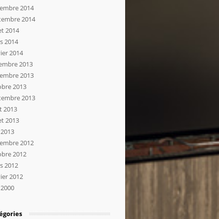
embre 2014
tembre 2014
let 2014
s 2014
ier 2014
embre 2013
embre 2013
obre 2013
tembre 2013
t 2013
let 2013
 2013
embre 2012
obre 2012
s 2012
ier 2012
 2000
égories