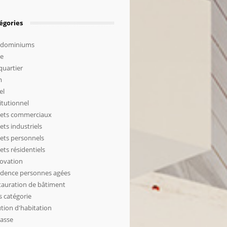
égories
dominiums
le
quartier
m
el
itutionnel
jets commerciaux
ets industriels
jets personnels
ets résidentiels
ovation
idence personnes agées
tauration de bâtiment
s catégorie
tion d'habitation
rasse