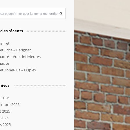
icles récents
infret
et Erica – Carignan
acité – Vues intérieures
acité
jet ZonePlus – Duplex
hives
l 2026
embre 2025
t 2025
 2025
s 2025