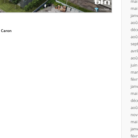
mai
mai
janv
aoû
déc
o Caron
aoû
sep
avri
aoû
juin
mar
févr
janv
mai
déc
aoû
nov
mai
janv
févr