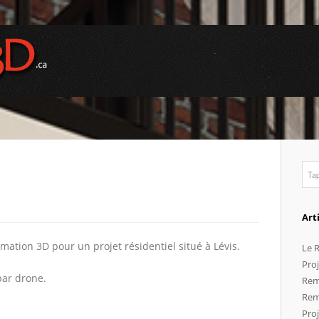
Art
mation 3D pour un projet résidentiel situé à Lévis.
Le R
Proj
par drone.
Rem
Rem
Pro