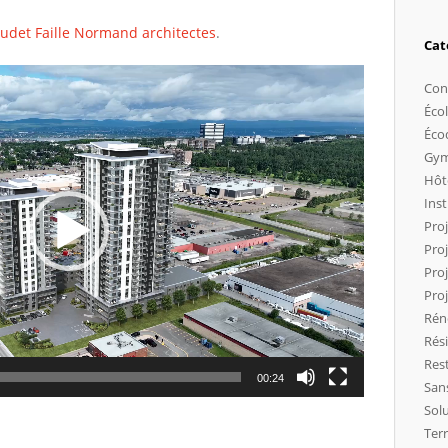
udet Faille Normand architectes
.
Cat
Con
Éco
Éco
Gy
Hôt
Inst
Pro
Proj
Pro
Proj
Rén
Rés
Res
00:24
San
Solu
Ter