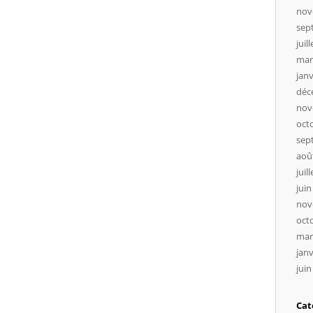
nov
sep
juil
mar
janv
déc
nov
oct
sep
aoû
juil
juin
nov
oct
mar
janv
juin
Cat