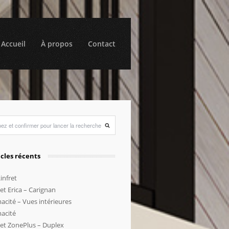
Accueil
À propos
Contact
icles récents
infret
et Erica – Carignan
acité – Vues intérieures
acité
jet ZonePlus – Duplex