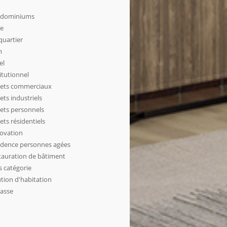
dominiums
le
quartier
m
el
itutionnel
jets commerciaux
ets industriels
jets personnels
ets résidentiels
ovation
idence personnes agées
tauration de bâtiment
s catégorie
tion d'habitation
rasse