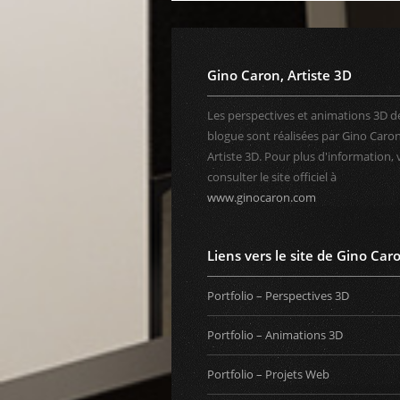
Gino Caron, Artiste 3D
Les perspectives et animations 3D d
blogue sont réalisées par Gino Caron
Artiste 3D. Pour plus d'information, 
consulter le site officiel à
www.ginocaron.com
Liens vers le site de Gino Car
Portfolio – Perspectives 3D
Portfolio – Animations 3D
Portfolio – Projets Web