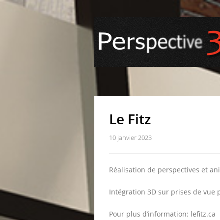
Le Fitz
10 janvier 2023
Réalisation de perspectives et ani
Intégration 3D sur prises de vue 
Pour plus d’information: lefitz.ca