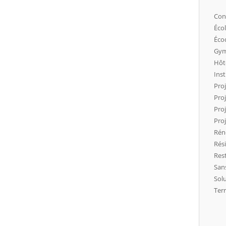
Con
Éco
Éco
Gy
Hôt
Inst
Pro
Proj
Pro
Proj
Rén
Rés
Res
San
Solu
Ter